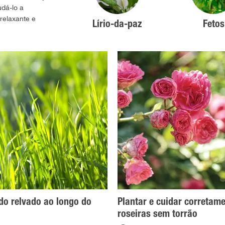
udá-lo a
relaxante e
Lírio-da-paz
Fetos
do relvado ao longo do
Plantar e cuidar corretam
roseiras sem torrão