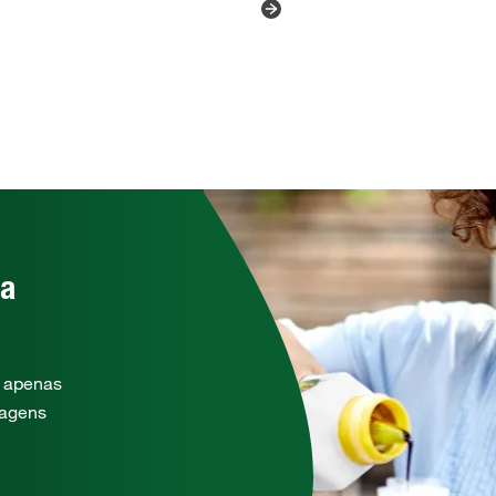
da
o apenas
lagens