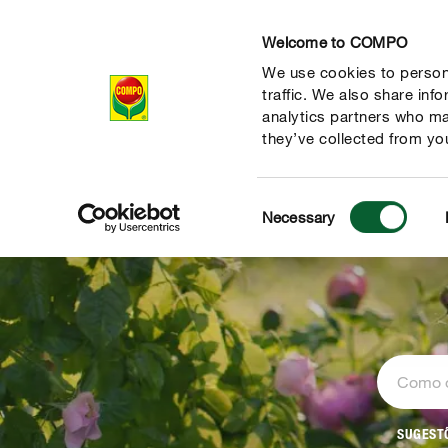
Welcome to COMPO
We use cookies to persona
Produtos
traffic. We also share inf
analytics partners who ma
they’ve collected from you
Consent
Necessary
Selection
SUGEST