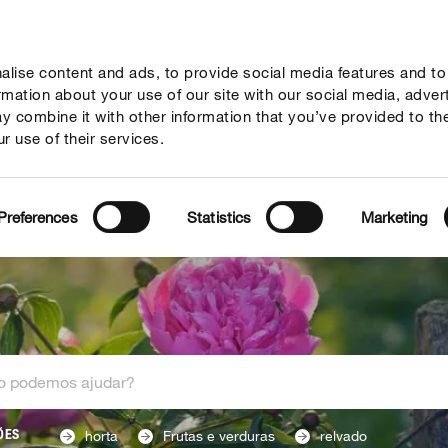
lise content and ads, to provide social media features and to
Guia
Serviço
Quem somos
ormation about your use of our site with our social media, adver
y combine it with other information that you’ve provided to th
r use of their services.
Preferences
Statistics
Marketing
horta
Frutas e verduras
relvado
ÕES