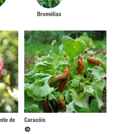
Bromélias
ente de
Caracóis