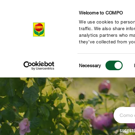
Welcome to COMPO
We use cookies to persona
Produtos
traffic. We also share inf
analytics partners who ma
they’ve collected from you
Consent
Necessary
Selection
SUGEST