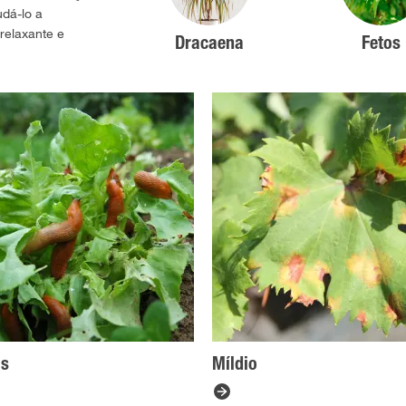
udá-lo a
relaxante e
Dracaena
Fetos
is
Míldio