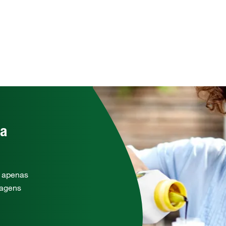
da
o apenas
lagens