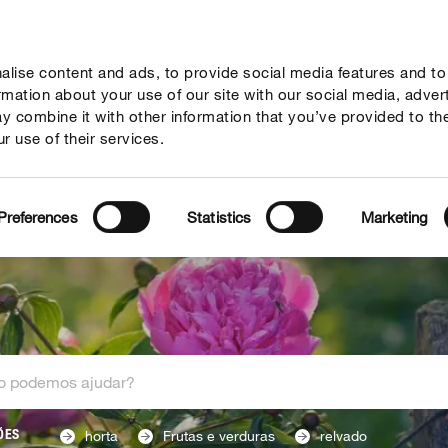
lise content and ads, to provide social media features and to
Guia
Serviço
Quem somos
ormation about your use of our site with our social media, adver
y combine it with other information that you’ve provided to th
r use of their services.
Preferences
Statistics
Marketing
horta
Frutas e verduras
relvado
ÕES