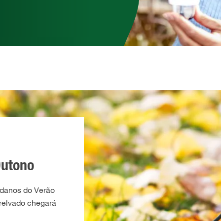
Outono
 danos do Verão
 relvado chegará